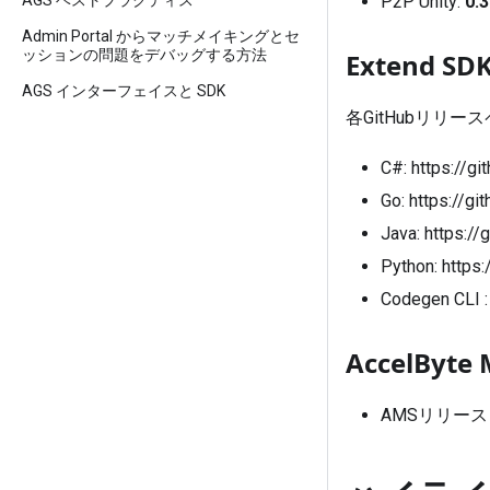
AGS ベストプラクティス
P2P Unity:
0.3
Admin Portal からマッチメイキングとセ
ッションの問題をデバッグする方法
Extend 
AGS インターフェイスと SDK
各GitHubリリ
C#:
https://g
Go:
https://g
Java:
https://
Python:
https
Codegen CLI 
AccelByte 
AMSリリー