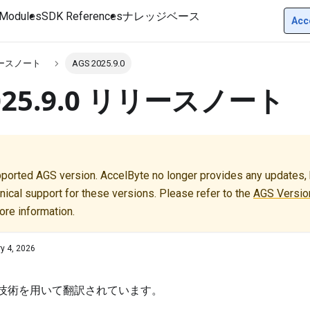
Modules
SDK References
ナレッジベース
Acc
リースノート
AGS 2025.9.0
2025.9.0 リリースノート
pported AGS version. AccelByte no longer provides any updates, b
nical support for these versions. Please refer to the
AGS Version
ore information.
y 4, 2026
I技術を用いて翻訳されています。