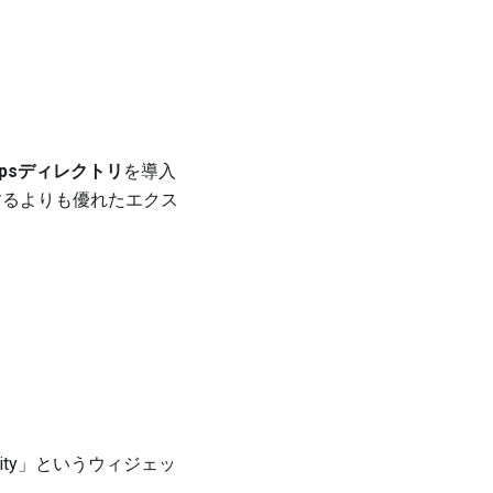
 Appsディレクトリ
を導入
覧するよりも優れたエクス
mmunity」というウィジェッ