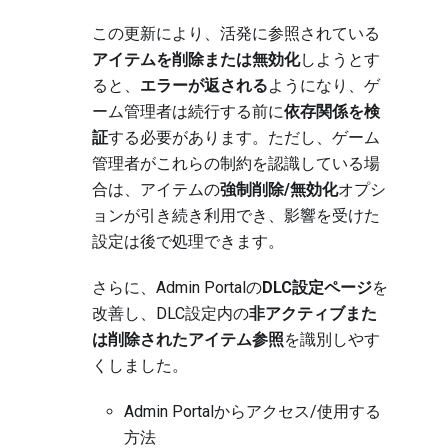
この更新により、活発に参照されている
アイテムを削除または無効化
しようとす
ると、
エラーが返される
ようになり、ゲ
ーム管理者は続行する前に
依存関係を検
証
する必要があります。ただし、ゲーム
管理者がこれらの制約を認識している場
合は、アイテムの
強制削除/無効化
オプシ
ョンが引き続き利用でき、影響を受けた
設定は後で処理できます。
さらに、Admin Portalの
DLC設定ページ
を
改善し、DLC設定内の
非アクティブまた
は削除されたアイテム参照
を識別しやす
くしました。
Admin Portalからアクセス/使用する
方法