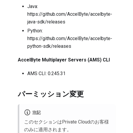
Java:
https://github.com/AccelByte/accelbyte-
java-sdk/releases
Python:
https://github.com/AccelByte/accelbyte-
python-sdk/releases
AccelByte Multiplayer Servers (AMS) CLI
AMS CLI: 0.245.31
パーミッション変更
注記
このセクションはPrivate Cloudのお客様
のみに適用されます。