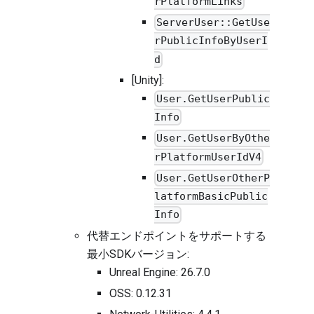
rPlatformLinks
ServerUser::GetUse
rPublicInfoByUserI
d
[Unity]:
User.GetUserPublic
Info
User.GetUserByOthe
rPlatformUserIdV4
User.GetUserOtherP
latformBasicPublic
Info
代替エンドポイントをサポートする
最小SDKバージョン:
Unreal Engine: 26.7.0
OSS: 0.12.31