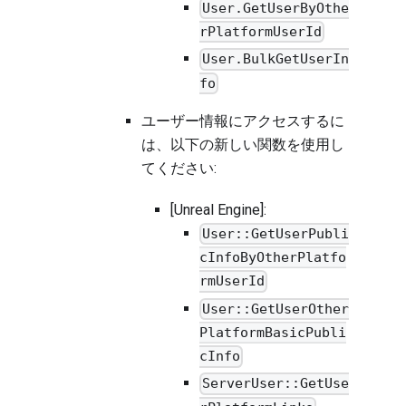
User.GetUserByOthe
rPlatformUserId
User.BulkGetUserIn
fo
ユーザー情報にアクセスするに
は、以下の新しい関数を使用し
てください:
[Unreal Engine]:
User::GetUserPubli
cInfoByOtherPlatfo
rmUserId
User::GetUserOther
PlatformBasicPubli
cInfo
ServerUser::GetUse