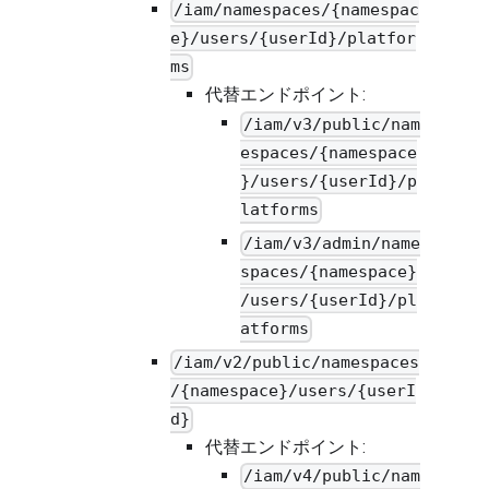
/iam/namespaces/{namespac
e}/users/{userId}/platfor
ms
代替エンドポイント:
/iam/v3/public/nam
espaces/{namespace
}/users/{userId}/p
latforms
/iam/v3/admin/name
spaces/{namespace}
/users/{userId}/pl
atforms
/iam/v2/public/namespaces
/{namespace}/users/{userI
d}
代替エンドポイント:
/iam/v4/public/nam