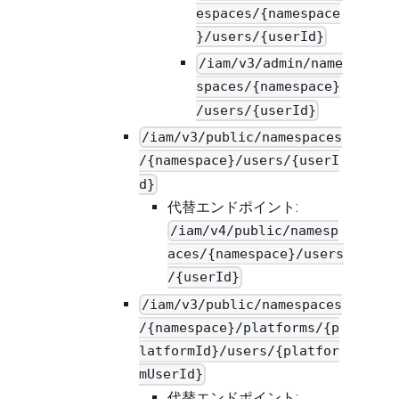
espaces/{namespace
}/users/{userId}
/iam/v3/admin/name
spaces/{namespace}
/users/{userId}
/iam/v3/public/namespaces
/{namespace}/users/{userI
d}
代替エンドポイント:
/iam/v4/public/namesp
aces/{namespace}/users
/{userId}
/iam/v3/public/namespaces
/{namespace}/platforms/{p
latformId}/users/{platfor
mUserId}
代替エンドポイント: