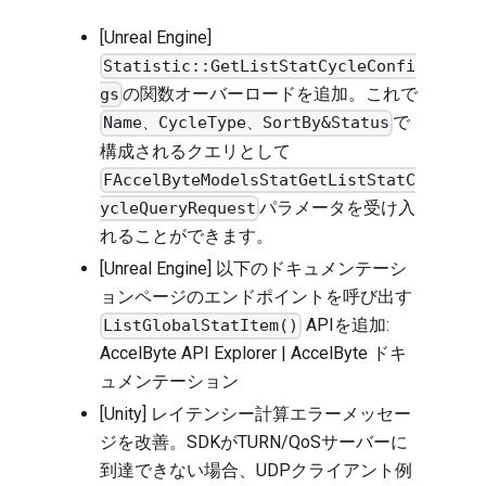
[Unreal Engine]
Statistic::GetListStatCycleConfi
の関数オーバーロードを追加。これで
gs
で
Name、CycleType、SortBy&Status
構成されるクエリとして
FAccelByteModelsStatGetListStatC
パラメータを受け入
ycleQueryRequest
れることができます。
[Unreal Engine] 以下のドキュメンテーシ
ョンページのエンドポイントを呼び出す
APIを追加:
ListGlobalStatItem()
AccelByte API Explorer | AccelByte ドキ
ュメンテーション
[Unity] レイテンシー計算エラーメッセー
ジを改善。SDKがTURN/QoSサーバーに
到達できない場合、UDPクライアント例