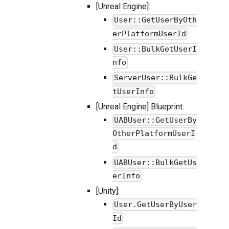
[Unreal Engine]:
User::GetUserByOth
erPlatformUserId
User::BulkGetUserI
nfo
ServerUser::BulkGe
tUserInfo
[Unreal Engine] Blueprint:
UABUser::GetUserBy
OtherPlatformUserI
d
UABUser::BulkGetUs
erInfo
[Unity]:
User.GetUserByUser
Id