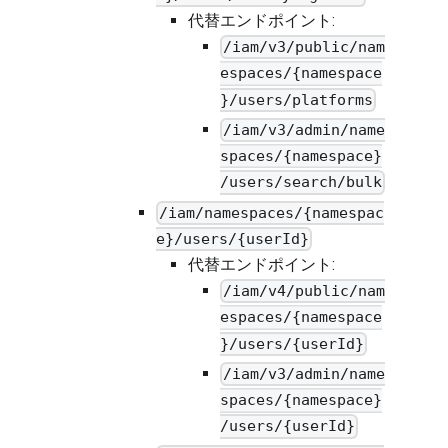
代替エンドポイント:
/iam/v3/public/nam
espaces/{namespace
}/users/platforms
/iam/v3/admin/name
spaces/{namespace}
/users/search/bulk
/iam/namespaces/{namespac
e}/users/{userId}
代替エンドポイント:
/iam/v4/public/nam
espaces/{namespace
}/users/{userId}
/iam/v3/admin/name
spaces/{namespace}
/users/{userId}