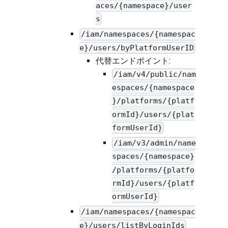
aces/{namespace}/user
s
/iam/namespaces/{namespac
e}/users/byPlatformUserID
代替エンドポイント:
/iam/v4/public/nam
espaces/{namespace
}/platforms/{platf
ormId}/users/{plat
formUserId}
/iam/v3/admin/name
spaces/{namespace}
/platforms/{platfo
rmId}/users/{platf
ormUserId}
/iam/namespaces/{namespac
e}/users/listByLoginIds