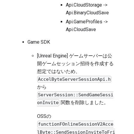
Api.CloudStorage ->
Api.BinaryCloudSave
Api.GameProfiles ->
Api.CloudSave
Game SDK
[Unreal Engine] ゲームサーバーは公
開ゲームセッション招待を作成する
想定ではないため、
AccelByteServerSessionApi.h
から
ServerSession::SendGameSessi
関数を削除しました。
onInvite
OSSの
functionFOnlineSessionV2Acce
lByte::SendSessionInviteToFri