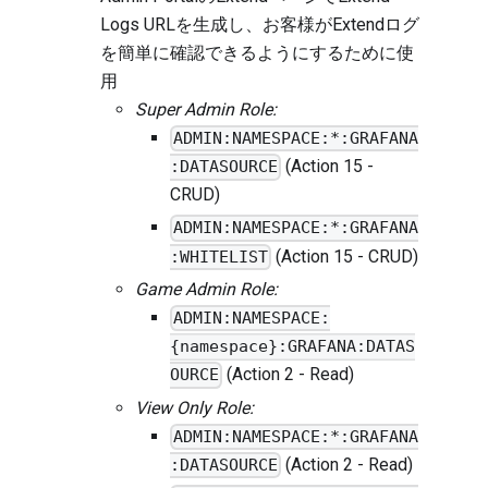
Logs URLを生成し、お客様がExtendログ
を簡単に確認できるようにするために使
用
Super Admin Role:
ADMIN:NAMESPACE:*:GRAFANA
(Action 15 -
:DATASOURCE
CRUD)
ADMIN:NAMESPACE:*:GRAFANA
(Action 15 - CRUD)
:WHITELIST
Game Admin Role:
ADMIN:NAMESPACE:
{namespace}:GRAFANA:DATAS
(Action 2 - Read)
OURCE
View Only Role:
ADMIN:NAMESPACE:*:GRAFANA
(Action 2 - Read)
:DATASOURCE