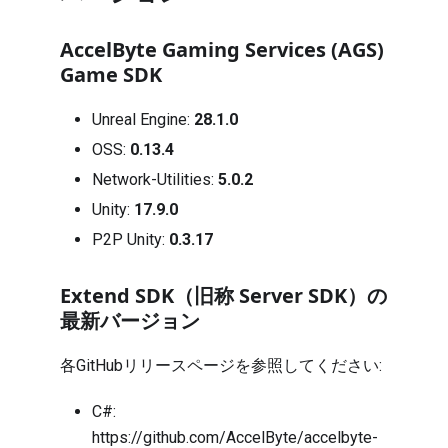
AccelByte Gaming Services (AGS)
Game SDK
Unreal Engine:
28.1.0
OSS:
0.13.4
Network-Utilities:
5.0.2
Unity:
17.9.0
P2P Unity:
0.3.17
Extend SDK（旧称 Server SDK）の
最新バージョン
各GitHubリリースページを参照してください:
C#:
https://github.com/AccelByte/accelbyte-