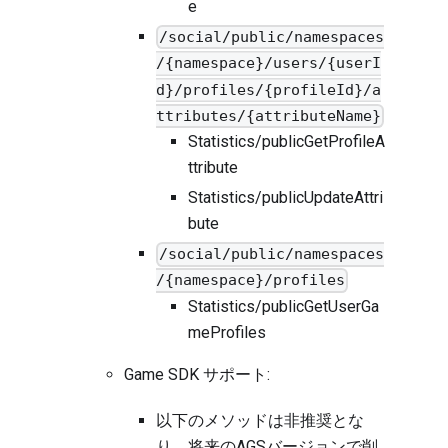
e
/social/public/namespaces
/{namespace}/users/{userI
d}/profiles/{profileId}/a
ttributes/{attributeName}
Statistics/publicGetProfileA
ttribute
Statistics/publicUpdateAttri
bute
/social/public/namespaces
/{namespace}/profiles
Statistics/publicGetUserGa
meProfiles
Game SDK サポート:
以下のメソッドは非推奨とな
り、将来のAGSバージョンで削