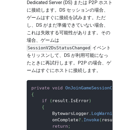
Dedicated Server (DS) または P2P ホスト
に接続します。DS セッションの場合、
ゲームはすぐに接続を試みます。ただ
し、DS がまだ準備できていない場合、
これは失敗する可能性があります。その
場合、ゲームは
イベント
SessionV2DsStatusChanged
をリッスンして、DS が利用可能になっ
たときに再試行します。P2P の場合、ゲ
ームはすぐにホストに接続します。
private
void
OnJoinGameSessionComplet
{
if
(
result
.
IsError
)
{
        BytewarsLogger
.
LogWarning
(
$"F
        onComplete
?.
Invoke
(
result
)
;
return
;