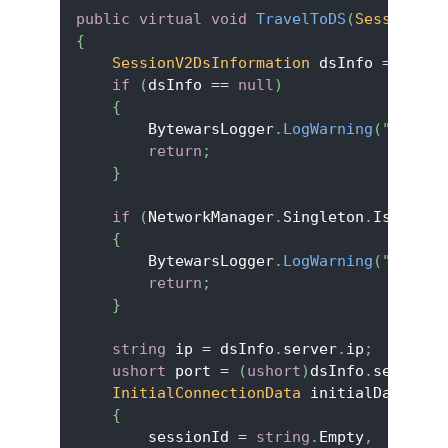
public
virtual
void
TravelToDS
(
SessionV2G
{
SessionV2DsInformation
 dsInfo 
=
 sessi
if
(
dsInfo 
==
null
)
{
        BytewarsLogger
.
LogWarning
(
"Failed
return
;
}
if
(
NetworkManager
.
Singleton
.
IsListen
{
        BytewarsLogger
.
LogWarning
(
"Failed
return
;
}
string
 ip 
=
 dsInfo
.
server
.
ip
;
ushort
 port 
=
(
ushort
)
dsInfo
.
server
.
p
InitialConnectionData
 initialData 
=
n
{
        sessionId 
=
string
.
Empty
,