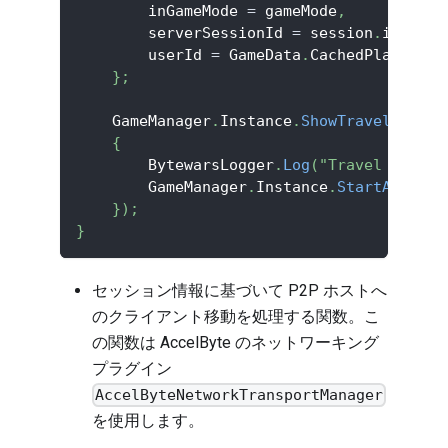
        inGameMode 
=
 gameMode
,
        serverSessionId 
=
 session
.
id
,
        userId 
=
 GameData
.
CachedPlayerSta
}
;
    GameManager
.
Instance
.
ShowTravelingLoa
{
        BytewarsLogger
.
Log
(
"Travel to ded
        GameManager
.
Instance
.
StartAsClien
}
)
;
}
セッション情報に基づいて P2P ホストへ
のクライアント移動を処理する関数。こ
の関数は AccelByte のネットワーキング
プラグイン
AccelByteNetworkTransportManager
を使用します。