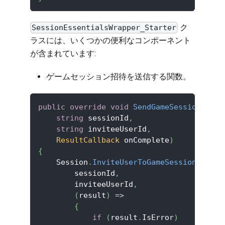
ク
SessionEssentialsWrapper_Starter
ラスには、いくつかの便利なコンポーネント
が含まれています:
ゲームセッション招待を送信する関数。
public
override
void
SendGameSessionInvit
string
 sessionId
,
string
 inviteeUserId
,
ResultCallback
 onComplete
)
{
    Session
.
InviteUserToGameSession
(
        sessionId
,
        inviteeUserId
,
(
result
)
=>
{
if
(
result
.
IsError
)