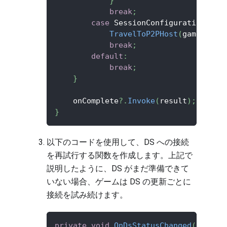
}
break
;
case
 SessionConfigurationTemp
TravelToP2PHost
(
gameSessi
break
;
default
:
break
;
}
    onComplete
?.
Invoke
(
result
)
;
}
以下のコードを使用して、DS への接続
を再試行する関数を作成します。上記で
説明したように、DS がまだ準備できて
いない場合、ゲームは DS の更新ごとに
接続を試み続けます。
private
void
OnDsStatusChanged
(
Result