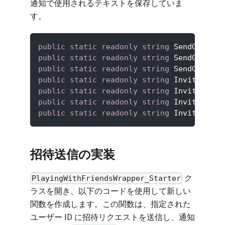
通知で使用されるテキストを保存していま
す。
public
static
readonly
string
 SendGameSes
public
static
readonly
string
 SendGameSes
public
static
readonly
string
 SendGameSes
public
static
readonly
string
 InviteRecei
public
static
readonly
string
 InviteRejec
public
static
readonly
string
 InviteAccep
public
static
readonly
string
 InviteRejec
招待送信の実装
ク
PlayingWithFriendsWrapper_Starter
ラスを開き、以下のコードを使用して新しい
関数を作成します。この関数は、指定された
ユーザー ID に招待リクエストを送信し、通知