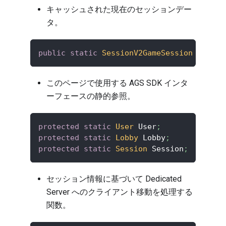
キャッシュされた現在のセッションデー
タ。
public
static
SessionV2GameSession
 Cached
このページで使用する AGS SDK インタ
ーフェースの静的参照。
protected
static
User
 User
;
protected
static
Lobby
 Lobby
;
protected
static
Session
 Session
;
セッション情報に基づいて Dedicated
Server へのクライアント移動を処理する
関数。