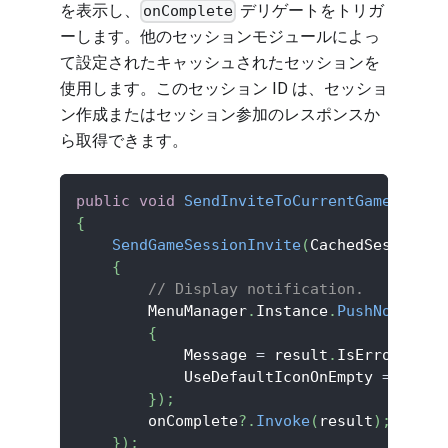
を表示し、
デリゲートをトリガ
onComplete
ーします。他のセッションモジュールによっ
て設定されたキャッシュされたセッションを
使用します。このセッション ID は、セッショ
ン作成またはセッション参加のレスポンスか
ら取得できます。
public
void
SendInviteToCurrentGameSessio
{
SendGameSessionInvite
(
CachedSession
.
i
{
// Display notification.
        MenuManager
.
Instance
.
PushNotifica
{
            Message 
=
 result
.
IsError 
?
 Pl
            UseDefaultIconOnEmpty 
=
true
}
)
;
        onComplete
?.
Invoke
(
result
)
;
}
)
;