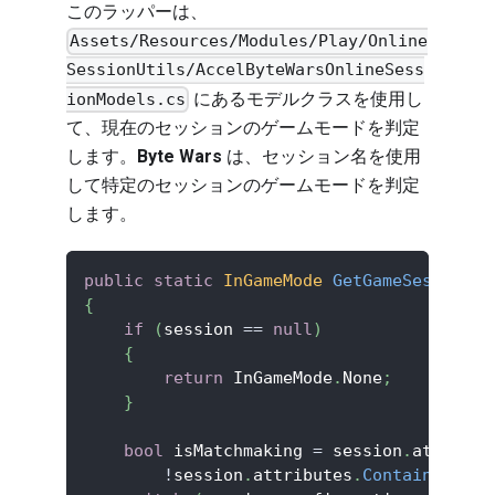
このラッパーは、
Assets/Resources/Modules/Play/Online
SessionUtils/AccelByteWarsOnlineSess
にあるモデルクラスを使用し
ionModels.cs
て、現在のセッションのゲームモードを判定
します。
Byte Wars
は、セッション名を使用
して特定のセッションのゲームモードを判定
します。
public
static
InGameMode
GetGameSessionGa
{
if
(
session 
==
null
)
{
return
 InGameMode
.
None
;
}
bool
 isMatchmaking 
=
 session
.
attribut
!
session
.
attributes
.
ContainsKey
(
M