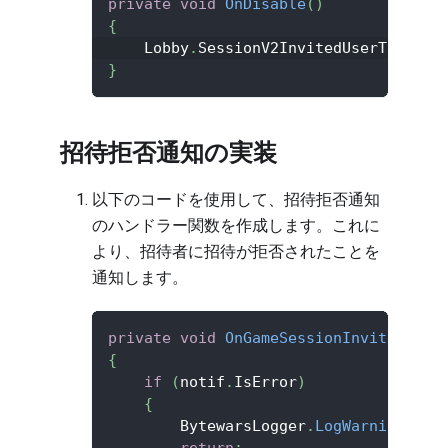
private
void
OnDisable
(
)
{
    Lobby
.
SessionV2InvitedUserToGameS
}
招待拒否通知の実装
以下のコードを使用して、招待拒否通知
のハンドラー関数を作成します。これに
より、招待者に招待が拒否されたことを
通知します。
private
void
OnGameSessionInviteRejec
{
if
(
notif
.
IsError
)
{
        BytewarsLogger
.
LogWarning
(
$"F