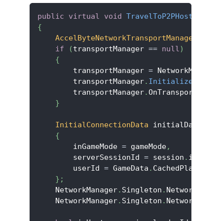
public
virtual
void
TravelToP2PHost
(
Sessi
{
AccelByteNetworkTransportManager
 tran
if
(
transportManager 
==
null
)
{
        transportManager 
=
 NetworkManager
        transportManager
.
Initialize
(
Accel
        transportManager
.
OnTransportEvent
}
InitialConnectionData
 initialData 
=
n
{
        inGameMode 
=
 gameMode
,
        serverSessionId 
=
 session
.
id
,
        userId 
=
 GameData
.
CachedPlayerSta
}
;
    NetworkManager
.
Singleton
.
NetworkConfi
    NetworkManager
.
Singleton
.
NetworkConfi