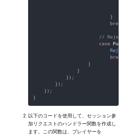
O
}
)
;
}
break
;
// Reject par
case
 PushNoti
RejectGam
break
;
}
}
}
)
;
}
)
;
}
)
;
}
以下のコードを使用して、セッション参
加リクエストのハンドラー関数を作成し
ます。この関数は、プレイヤーを