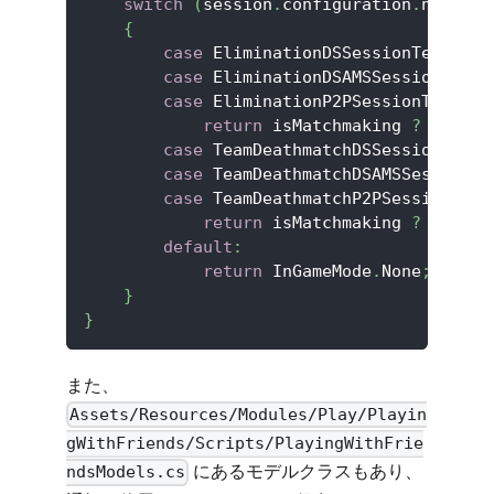
switch
(
session
.
configuration
.
name
)
{
case
 EliminationDSSessionTemplate
case
 EliminationDSAMSSessionTempl
case
 EliminationP2PSessionTemplat
return
 isMatchmaking 
?
 InGame
case
 TeamDeathmatchDSSessionTempl
case
 TeamDeathmatchDSAMSSessionTe
case
 TeamDeathmatchP2PSessionTemp
return
 isMatchmaking 
?
 InGame
default
:
return
 InGameMode
.
None
;
}
}
また、
Assets/Resources/Modules/Play/Playin
gWithFriends/Scripts/PlayingWithFrie
にあるモデルクラスもあり、
ndsModels.cs