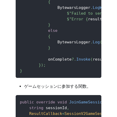
{
                BytewarsLogger
.
LogWarning
$"Failed to send game
$"Error 
{
result
.
Error
}
else
{
                BytewarsLogger
.
Log
(
$"Succ
}
            onComplete
?.
Invoke
(
result
)
;
}
)
;
}
ゲームセッションに参加する関数。
public
override
void
JoinGameSession
(
string
 sessionId
,
ResultCallback
<
SessionV2GameSession
>
 