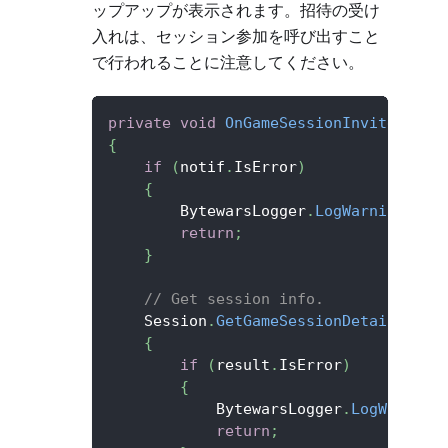
ップアップが表示されます。招待の受け
入れは、セッション参加を呼び出すこと
で行われることに注意してください。
private
void
OnGameSessionInviteRecei
{
if
(
notif
.
IsError
)
{
        BytewarsLogger
.
LogWarning
(
$"F
return
;
}
// Get session info.
    Session
.
GetGameSessionDetailsBySe
{
if
(
result
.
IsError
)
{
            BytewarsLogger
.
LogWarning
return
;