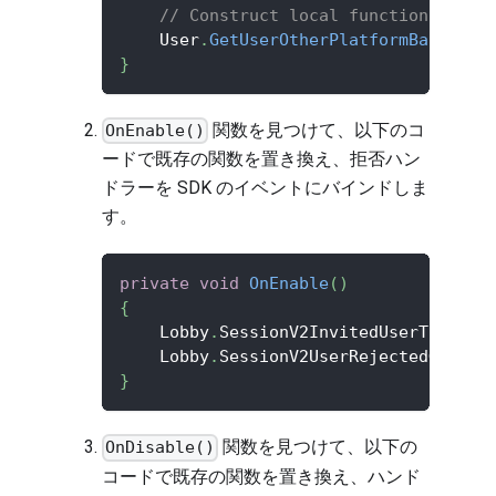
// Construct local function to ge
    User
.
GetUserOtherPlatformBasicPub
}
関数を見つけて、以下のコ
OnEnable()
ードで既存の関数を置き換え、拒否ハン
ドラーを SDK のイベントにバインドしま
す。
private
void
OnEnable
(
)
{
    Lobby
.
SessionV2InvitedUserToGameS
    Lobby
.
SessionV2UserRejectedGameSe
}
関数を見つけて、以下の
OnDisable()
コードで既存の関数を置き換え、ハンド