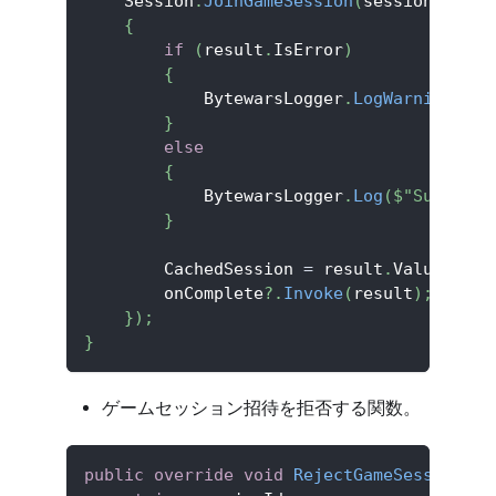
    Session
.
JoinGameSession
(
sessionId
,
(
r
{
if
(
result
.
IsError
)
{
            BytewarsLogger
.
LogWarning
(
$"F
}
else
{
            BytewarsLogger
.
Log
(
$"Success 
}
        CachedSession 
=
 result
.
Value
;
        onComplete
?.
Invoke
(
result
)
;
}
)
;
}
ゲームセッション招待を拒否する関数。
public
override
void
RejectGameSessionInv