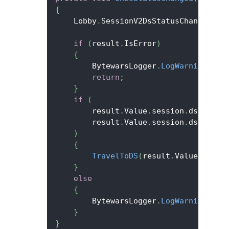
{
    Lobby
.
SessionV2DsStatusChanged 
-=
if
(
result
.
IsError
)
{
        BytewarsLogger
.
LogWarning
(
$"D
return
;
}
if
(
        result
.
Value
.
session
.
dsInform
        result
.
Value
.
session
.
dsInform
)
{
TravelToDS
(
result
.
Value
.
sessi
}
else
{
        BytewarsLogger
.
LogWarning
(
"Fa
}
}