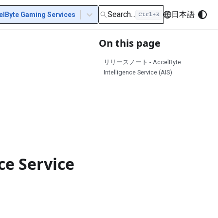
Search...
日本語
elByte Gaming Services
On this page
リリースノート - AccelByte
Intelligence Service (AIS)
e Service