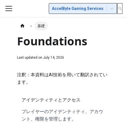
AccelByte Gaming Services
基礎
Foundations
Last updated on
July 14, 2026
注釈：本資料はAI技術を用いて翻訳されてい
ます。
アイデンティティとアクセス
プレイヤーのアイデンティティ、アカウ
ント、権限を管理します。