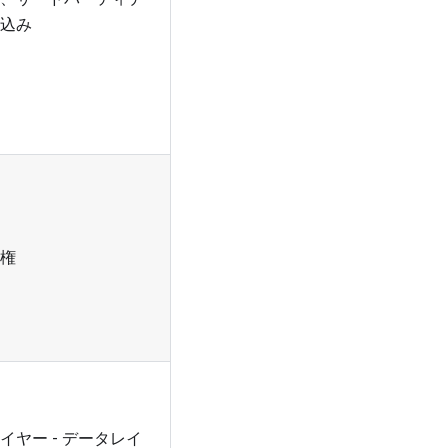
込み
権
イヤー - データレイ