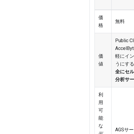
価
無料
格
Public C
Accel
価
軽にイ
値
うにす
全にセ
分析サ
利
用
可
能
な
AGSサ
デ