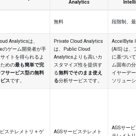
Analytics
Intel
無料
段階制、最
loud Analyticsは、
Private Cloud Analytics
AccelByte I
Byteのゲーム開発者が手
は、Public Cloud
(AIS) 
ンサイトを得られるよ
Analyticsよりも高いカ
に基づいて
るための
最も簡単で完
スタマイズ性を提供す
ム固有の分
ルフサービス型の無料
る
無料でそのまま使え
イヤーデー
ービス
です。
る
分析サービスです。
ソリューシ
AGSサー
ービステレメトリ + ゲ
AGSサービステレメト
テレメトリ