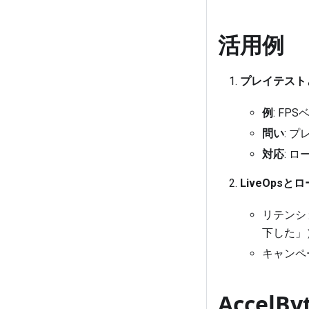
活用例
プレイテスト
例
: F
問い
: 
対応
: 
LiveOps
リテンシ
下した」
キャンペ
AccelB