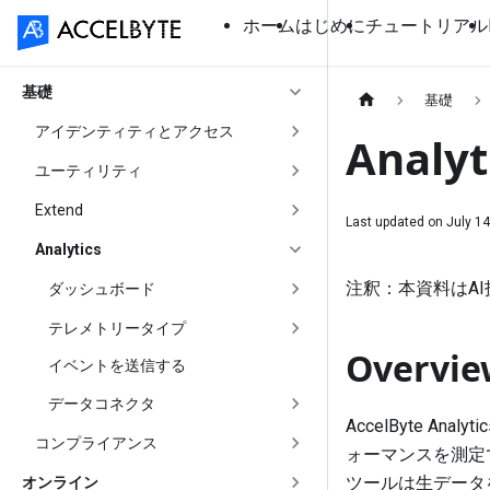
ホーム
はじめに
チュートリアル
基礎
基礎
アイデンティティとアクセス
Anal
ユーティリティ
Extend
Last updated on
July 14
Analytics
注釈：本資料はA
ダッシュボード
テレメトリータイプ
Overvie
イベントを送信する
データコネクタ
AccelByte 
コンプライアンス
ォーマンスを測定
ツールは生データを実
オンライン