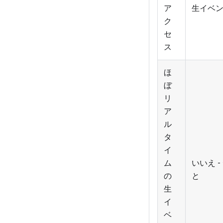
ア
生イベ
ク
セ
ス
ほ
ぼ
リ
ア
ル
タ
イ
ム
いいえ 
の
と
生
イ
ベ