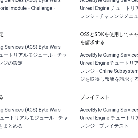
g Services (AGS) Byte Wars
AccelByte Gaming Service
torial module - Challenge -
Unreal Engine チュー
レンジ - チャレンジメニ
定
OSSとSDKを使用して
を請求する
g Services (AGS) Byte Wars
ineチュートリアルモジュール - チャ
AccelByte Gaming Service
レンジの設定
Unreal Engineチュー
レンジ - Online Subs
ジを取得し報酬を請求す
る
プレイテスト
g Services (AGS) Byte Wars
AccelByte Gaming Service
ine チュートリアルモジュール - チャ
Unreal Engine チュー
てをまとめる
レンジ - プレイテスト