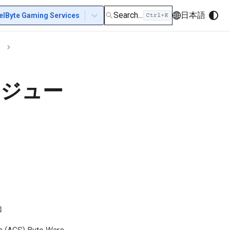
Search...
日本語
elByte Gaming Services
 モジュー
加