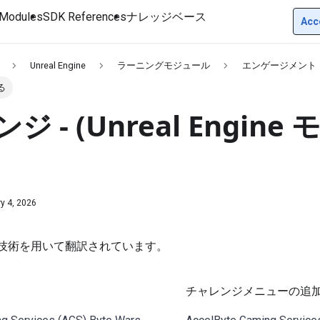
Modules
SDK References
ナレッジベース
Acc
Unreal Engine
ラーニングモジュール
エンゲージメント
る
 - (Unreal Engine
y 4, 2026
I技術を用いて翻訳されています。
チャレンジメニューの追