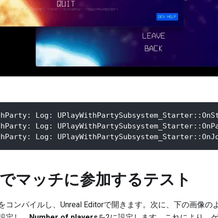
thParty: Log: UPlayWithPartySubsystem_Starter::OnS
thParty: Log: UPlayWithPartySubsystem_Starter::OnP
thParty: Log: UPlayWithPartySubsystem_Starter::OnJ
でマッチに参加するテスト
コンパイルし、Unreal Editorで開きます。次に、下の画
設定し、
Number of players
を2に設定します。これにより、