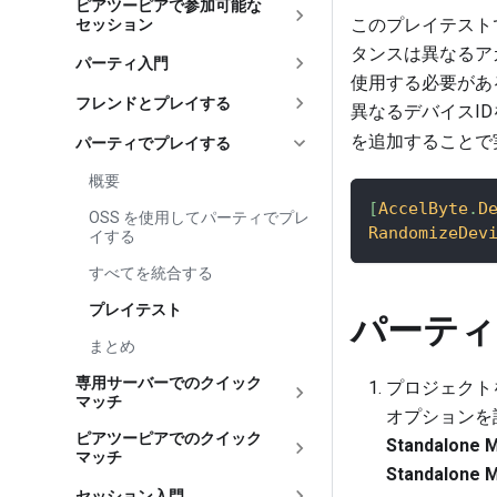
ピアツーピアで参加可能な
このプレイテスト
セッション
タンスは異なるア
パーティ入門
使用する必要があ
フレンドとプレイする
異なるデバイスI
を追加することで
パーティでプレイする
概要
[
AccelByte
.
D
OSS を使用してパーティでプレ
RandomizeDev
イする
すべてを統合する
プレイテスト
パーティ
まとめ
専用サーバーでのクイック
プロジェクトを
マッチ
オプションを
ピアツーピアでのクイック
Standalone 
マッチ
Standalone 
セッション入門