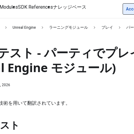
Modules
SDK References
ナレッジベース
Acc
Unreal Engine
ラーニングモジュール
プレイ
パ
テスト - パーティでプレイ
al Engine モジュール)
, 2026
I技術を用いて翻訳されています。
スト