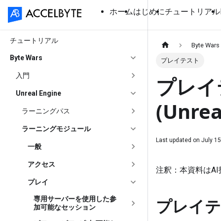
ホーム
はじめに
チュートリアル
チュートリアル
Byte Wars
Byte Wars
プレイテスト
入門
プレイ
Unreal Engine
(Unre
ラーニングパス
ラーニングモジュール
Last updated on
July 15
一般
アクセス
注釈：本資料はA
プレイ
専用サーバーを使用した参
プレイテ
加可能なセッション