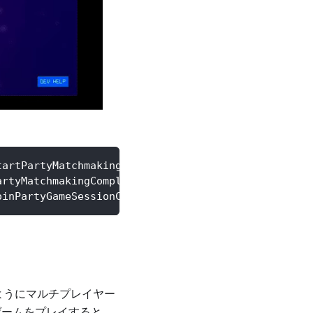
tartPartyMatchmakingComplete Party matchmaking sta
artyMatchmakingComplete Party matchmaking found. C
oinPartyGameSessionComplete Success to join party 
像のようにマルチプレイヤー
ゲームをプレイすると、