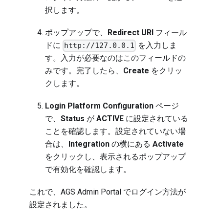
択します。
ポップアップで、
Redirect URI
フィール
ドに
を入力しま
http://127.0.0.1
す。入力が必要なのはこのフィールドの
みです。完了したら、
Create
をクリッ
クします。
Login Platform Configuration
ページ
で、
Status
が
ACTIVE
に設定されている
ことを確認します。設定されていない場
合は、
Integration
の横にある
Activate
をクリックし、表示されるポップアップ
で有効化を確認します。
これで、AGS Admin Portal でログイン方法が
設定されました。