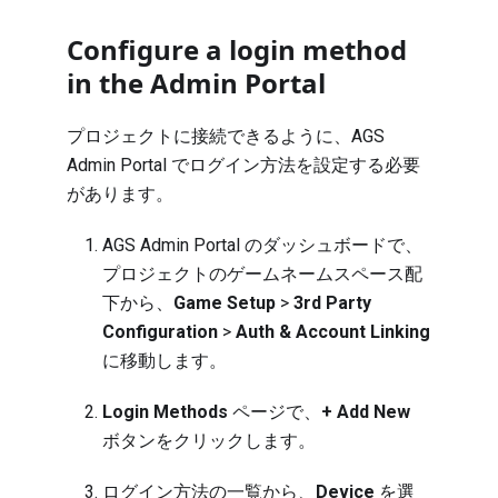
Configure a login method
in the Admin Portal
プロジェクトに接続できるように、AGS
Admin Portal でログイン方法を設定する必要
があります。
AGS Admin Portal のダッシュボードで、
プロジェクトのゲームネームスペース配
下から、
Game Setup
>
3rd Party
Configuration
>
Auth & Account Linking
に移動します。
Login Methods
ページで、
+ Add New
ボタンをクリックします。
ログイン方法の一覧から、
Device
を選