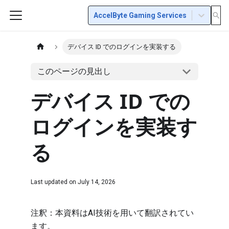
AccelByte Gaming Services
デバイス ID でのログインを実装する
このページの見出し
デバイス ID での
ログインを実装す
る
Last updated on
July 14, 2026
注釈：本資料はAI技術を用いて翻訳されてい
ます。