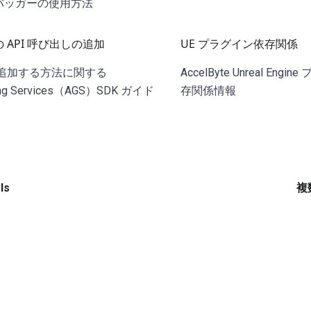
デバッガーの使用方法
 への API 呼び出しの追加
UE プラグイン依存関係
を追加する方法に関する
AccelByte Unreal En
ming Services（AGS）SDK ガイド
存関係情報
ls
複