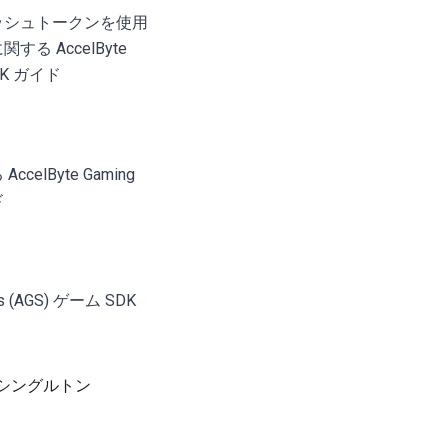
ッシュトークンを使用
る AccelByte
 SDK ガイド
elByte Gaming
ド
ces (AGS) ゲーム SDK
te シングルトン