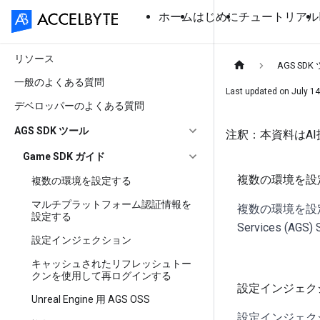
ホーム
はじめに
チュートリアル
リソース
AGS SDK
一般のよくある質問
Last updated on
July 14
デベロッパーのよくある質問
AGS SDK ツール
注釈：本資料はA
Game SDK ガイド
複数の環境を設
複数の環境を設定する
マルチプラットフォーム認証情報を
複数の環境を設定する
設定する
Services (AGS
設定インジェクション
キャッシュされたリフレッシュトー
クンを使用して再ログインする
設定インジェク
Unreal Engine 用 AGS OSS
設定インジェクシ