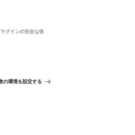
gine プラグインの完全な依
数の環境を設定する
Copyright © AccelByte