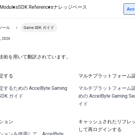
Modules
SDK References
ナレッジベース
Acc
 ツール
Game SDK ガイド
, 2026
I技術を用いて翻訳されています。
定する
マルチプラットフォーム
ための AccelByte Gaming
マルチプラットフォーム
) SDK ガイド
めの AccelByte Gaming Se
イド
ション
キャッシュされたリフレ
して再ログインする
ョンを使用して、AccelByte