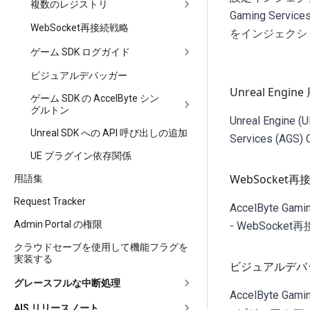
複数のレジストリ
Gaming Servic
WebSocket再接続戦略
をインジェクシ
ゲーム SDK ログガイド
ビジュアルデバッガー
Unreal Engine
ゲーム SDK の AccelByte シン
グルトン
Unreal Engine (
Unreal SDK への API 呼び出しの追加
Services (AGS
UE プラグイン依存関係
WebSocket
用語集
Request Tracker
AccelByte Ga
Admin Portal の権限
- WebSock
クラウドセーブを使用して機能フラグを
実装する
ビジュアルデバ
グレースフルな中断処理
AccelByte Ga
AIS リリースノート