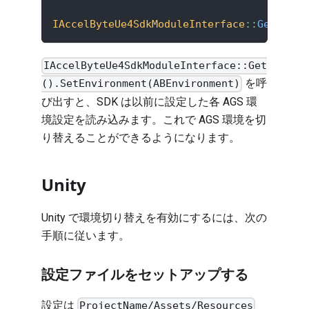
IAccelByteUe4SdkModuleInterface
::
Get
(
)
.
Se
IAccelByteUe4SdkModuleInterface::Get
を呼
().SetEnvironment(ABEnvironment)
び出すと、SDK は以前に設定した各 AGS 環
境設定を読み込みます。これで AGS 環境を切
り替えることができるようになります。
Unity
Unity で環境切り替えを有効にするには、次の
手順に従います。
設定ファイルをセットアップする
設定は
ProjectName/Assets/Resources