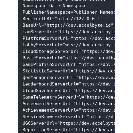
Namespace=Game Namespace
PublisherNamespace=Publisher Namespace
RedirectURI="http://127.0.0.1"
BaseUrl="https://dev.accelbyte.io"
IamServerUrl="https://dev.accelbyte.io/ia
PlatformServerUrl="https://dev.accelbyte.
LobbyServerUrl="wss://dev.accelbyte.io/lo
CloudStorageServerUrl="https://dev.accelb
BasicServerUrl="https://dev.accelbyte.io/
GameProfileServerUrl="https://dev.accelby
StatisticServerUrl="https://dev.accelbyte
QosManagerServerUrl="https://dev.accelbyt
LeaderboardServerUrl="https://dev.accelby
CloudSaveServerUrl="https://dev.accelbyte
GameTelemetryServerUrl="https://dev.accel
AgreementServerUrl="https://dev.accelbyte
AchievementServerUrl="https://dev.accelby
SessionBrowserServerUrl="https://dev.acce
UGCServerUrl="https://dev.accelbyte.io/ug
ReportingServerUrl="https://dev.accelbyte