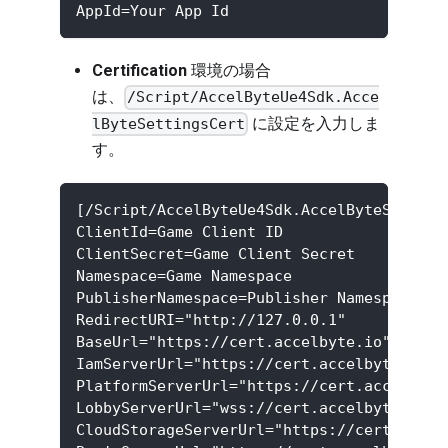
AppId=Your App Id
Certification
環境の場合
は、
/Script/AccelByteUe4Sdk.Acce
に設定を入力しま
lByteSettingsCert
す。
[/Script/AccelByteUe4Sdk.AccelByteSetting
ClientId=Game Client ID
ClientSecret=Game Client Secret
Namespace=Game Namespace
PublisherNamespace=Publisher Namespace
RedirectURI="http://127.0.0.1"
BaseUrl="https://cert.accelbyte.io"
IamServerUrl="https://cert.accelbyte.io/i
PlatformServerUrl="https://cert.accelbyte
LobbyServerUrl="wss://cert.accelbyte.io/l
CloudStorageServerUrl="https://cert.accel