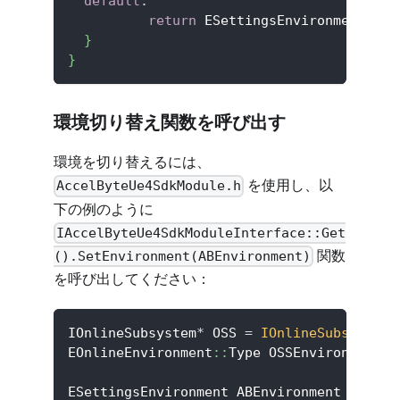
default
:
return
 ESettingsEnvironment
::
De
}
}
環境切り替え関数を呼び出す
環境を切り替えるには、
を使用し、以
AccelByteUe4SdkModule.h
下の例のように
IAccelByteUe4SdkModuleInterface::Get
関数
().SetEnvironment(ABEnvironment)
を呼び出してください：
IOnlineSubsystem
*
 OSS 
=
IOnlineSubsystem
:
EOnlineEnvironment
::
Type OSSEnvironment 
=
ESettingsEnvironment ABEnvironment 
=
Conv