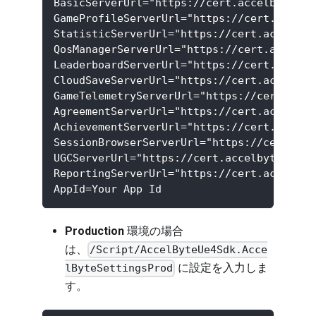
BasicServerUrl="https://cert.accelbyte.io
GameProfileServerUrl="https://cert.accelb
StatisticServerUrl="https://cert.accelbyt
QosManagerServerUrl="https://cert.accelby
LeaderboardServerUrl="https://cert.accelb
CloudSaveServerUrl="https://cert.accelbyt
GameTelemetryServerUrl="https://cert.acce
AgreementServerUrl="https://cert.accelbyt
AchievementServerUrl="https://cert.accelb
SessionBrowserServerUrl="https://cert.acc
UGCServerUrl="https://cert.accelbyte.io/u
ReportingServerUrl="https://cert.accelbyt
AppId=Your App Id
Production
環境の場合
は、
/Script/AccelByteUe4Sdk.Acce
に設定を入力しま
lByteSettingsProd
す。