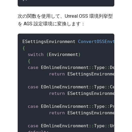
次の関数を使用して、Unreal OSS 環境列挙型
を AGS 設定環境に変換します：
ESettingsEnvironment 
ConvertOSSEnvtoABEnv
{
switch
(
Environment
)
{
case
 EOnlineEnvironment
::
Type
::
Developm
return
 ESettingsEnvironment
::
De
case
 EOnlineEnvironment
::
Type
::
Certific
return
 ESettingsEnvironment
::
Ce
case
 EOnlineEnvironment
::
Type
::
Producti
return
 ESettingsEnvironment
::
Pr
case
 EOnlineEnvironment
::
Type
::
Unknown
: