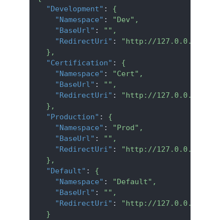
"Development"
:
{
"Namespace"
:
"Dev"
,
"BaseUrl"
:
""
,
"RedirectUri"
:
"http://127.0.0.1"
}
,
"Certification"
:
{
"Namespace"
:
"Cert"
,
"BaseUrl"
:
""
,
"RedirectUri"
:
"http://127.0.0.1"
}
,
"Production"
:
{
"Namespace"
:
"Prod"
,
"BaseUrl"
:
""
,
"RedirectUri"
:
"http://127.0.0.1"
}
,
"Default"
:
{
"Namespace"
:
"Default"
,
"BaseUrl"
:
""
,
"RedirectUri"
:
"http://127.0.0.1"
}