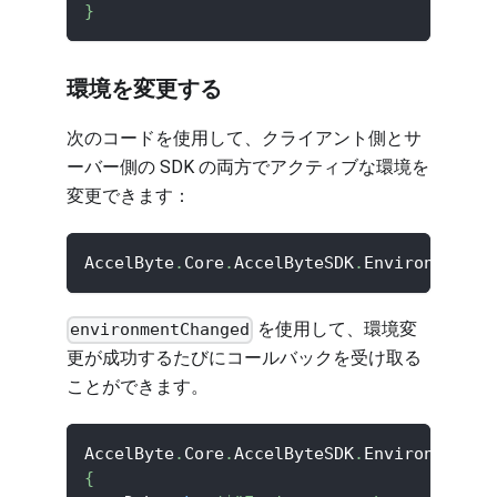
}
環境を変更する
次のコードを使用して、クライアント側とサ
ーバー側の SDK の両方でアクティブな環境を
変更できます：
AccelByte
.
Core
.
AccelByteSDK
.
Environment
.
S
を使用して、環境変
environmentChanged
更が成功するたびにコールバックを受け取る
ことができます。
AccelByte
.
Core
.
AccelByteSDK
.
Environment
.
O
{