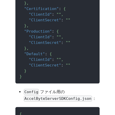
}
,
"Certification"
:
{
"ClientId"
:
""
,
"ClientSecret"
:
""
}
,
"Production"
:
{
"ClientId"
:
""
,
"ClientSecret"
:
""
}
,
"Default"
:
{
"ClientId"
:
""
,
"ClientSecret"
:
""
}
}
ファイル用の
Config
：
AccelByteServerSDKConfig.json
{