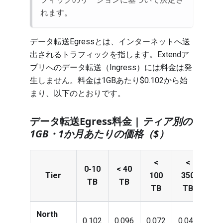
れます。
データ転送Egressとは、インターネットへ送
出されるトラフィックを指します。Extendア
プリへのデータ転送（Ingress）には料金は発
生しません。料金は1GBあたり$0.102から始
まり、以下のとおりです。
データ転送Egress料金 |
ティア別の
1GB・1か月あたりの価格（$）
<
<
<
0-10
< 40
Tier
100
350
52
TB
TB
TB
TB
T
North
0.102
0.096
0.072
0.048
0.0