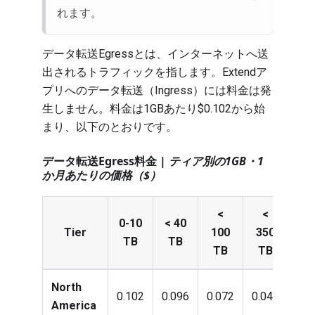
れます。
データ転送Egressとは、インターネットへ送
出されるトラフィックを指します。Extendア
プリへのデータ転送（Ingress）には料金は発
生しません。料金は1GBあたり$0.102から始
まり、以下のとおりです。
データ転送Egress料金 |
ティア別の1GB・1
か月あたりの価格（$）
<
<
<
0-10
< 40
Tier
100
350
52
TB
TB
TB
TB
T
North
0.102
0.096
0.072
0.048
0.0
America