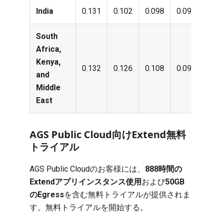
India
0.131
0.102
0.098
0.096
0.0
South
Africa,
Kenya,
0.132
0.126
0.108
0.096
0.0
and
Middle
East
AGS Public Cloud向けExtend無料
トライアル
AGS Public Cloudのお客様には、
888時間の
Extendアプリインスタンス使用
および
50GB
のEgress
を含む無料トライアルが提供されま
す。
無料トライアルを開始する
。