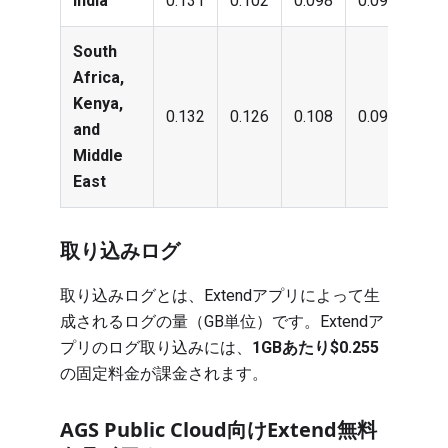
India
0.131
0.102
0.098
0.096
0.0
South
Africa,
Kenya,
0.132
0.126
0.108
0.096
0.0
and
Middle
East
取り込みログ
取り込みログとは、Extendアプリによって生
成されるログの量（GB単位）です。Extendア
プリのログ取り込みには、
1GBあたり$0.255
の固定料金が課金されます。
AGS Public Cloud向けExtend無料