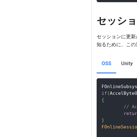
セッショ
セッションに更新
知るために、この
OSS
Unity
FOnlineSubsy
if
(
AccelByte
{
// 
retu
}
FOnlineSessi