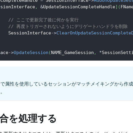
nCompleteHandle 
=
 SessionInterface
->
AddOnUpdateSes
ssionInterface
,
&
UpdateSessionCompleteHandle
]
(
FNam
// ここで更新完了後に何かを実行
// 再度トリガーされないようにデリゲートハンドラを削除
		SessionInterface
->
ClearOnUpdateSessionComplete
face
->
UpdateSession
(
NAME_GameSession
,
*
SessionSett
トで属性を使用しているセッションがマッチメイキングから作
す。
合を処理する