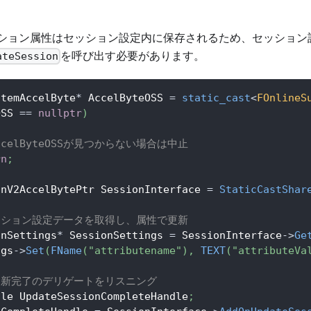
Sのセッション属性はセッション設定内に保存されるため、セッショ
を呼び出す必要があります。
ateSession
stemAccelByte
*
 AccelByteOSS 
=
static_cast
<
FOnlineS
OSS 
==
nullptr
)
AccelByteOSSが見つからない場合は中止
rn
;
onV2AccelBytePtr SessionInterface 
=
StaticCastShar
ッション設定データを取得し、属性で更新
onSettings
*
 SessionSettings 
=
 SessionInterface
->
Ge
ngs
->
Set
(
FName
(
"attributename"
)
,
TEXT
(
"attributeVa
更新完了のデリゲートをリスニング
dle UpdateSessionCompleteHandle
;