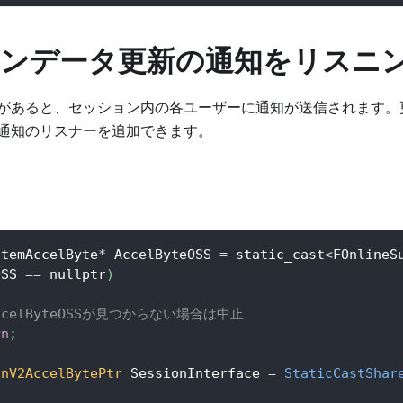
ンデータ更新の通知をリスニ
があると、セッション内の各ユーザーに通知が送信されます。
通知のリスナーを追加できます。
stemAccelByte
*
 AccelByteOSS 
=
 static_cast
<
FOnlineS
OSS 
==
 nullptr
)
AccelByteOSSが見つからない場合は中止
rn
;
onV2AccelBytePtr
 SessionInterface 
=
StaticCastShar