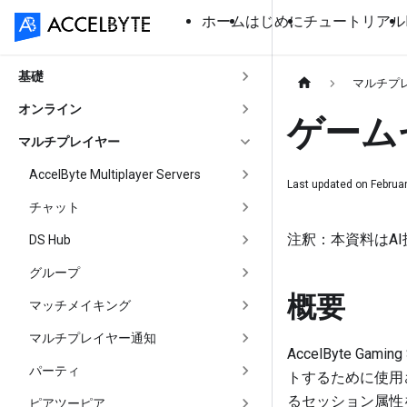
ホーム
はじめに
チュートリアル
基礎
マルチプ
オンライン
ゲーム
マルチプレイヤー
AccelByte Multiplayer Servers
Last updated on
Februar
チャット
注釈：本資料はA
DS Hub
グループ
概要
マッチメイキング
マルチプレイヤー通知
AccelByte 
パーティ
トするために使用
るセッション属性
ピアツーピア