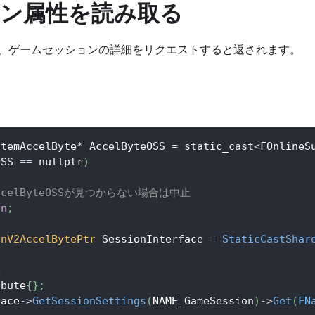
ン属性を読み取る
、ゲームセッションの詳細をリクエストすると返されます。
stemAccelByte
*
 AccelByteOSS 
=
 static_cast
<
FOnlineS
OSS 
==
 nullptr
)
AccelByteOSSが見つからない場合は中止
rn
;
onV2AccelBytePtr
 SessionInterface 
=
StaticCastShar
得
ibute
{
}
;
face
->
GetSessionSettings
(
NAME_GameSession
)
->
Get
(
FN