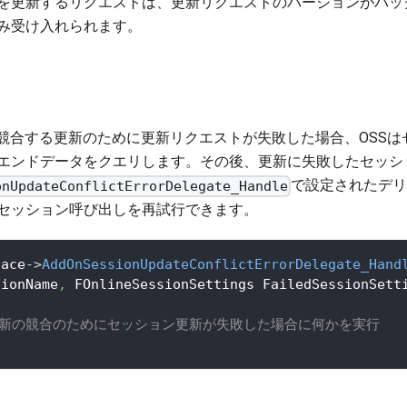
を更新するリクエストは、更新リクエストのバージョンがバッ
み受け入れられます。
Sでは、競合する更新のために更新リクエストが失敗した場合、OS
エンドデータをクエリします。その後、更新に失敗したセッシ
で設定されたデ
onUpdateConflictErrorDelegate_Handle
セッション呼び出しを再試行できます。
face
->
AddOnSessionUpdateConflictErrorDelegate_Hand
sionName
,
 FOnlineSessionSettings FailedSessionSett
更新の競合のためにセッション更新が失敗した場合に何かを実行