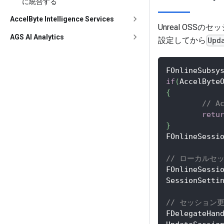
に統合する
AccelByte Intelligence Services
Unreal OS
AGS AI Analytics
設定してから
Upd
FOnlineSubsy
if
(
AccelByte
{
// 
retu
}
FOnlineSessi
// ローカルセ
FOnlineSessi
SessionSetti
// セッション
FDelegateHan