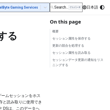
Search...
日本語
elByte Gaming Services
On this page
する
概要
セッション属性を保存する
更新の競合を処理する
セッション属性を読み取る
セッションデータ更新の通知をリス
ニングする
には、ゲームセッションをホス
保存と読み取りに使用でき
とDSは、このデータへ