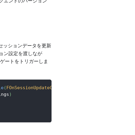
クエンドのバージョン
Sはセッションデータを更新
ョン設定を渡しなが
リゲートをトリガーしま
le
(
FOnSessionUpdateConflictErrorDelegate
::
CreateLa
ings
)