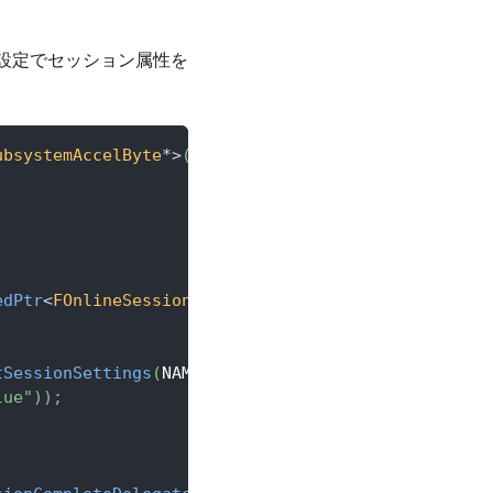
ン設定でセッション属性を
ubsystemAccelByte
*
>
(
IOnlineSubsystem
::
Get
(
ACCELBYT
edPtr
<
FOnlineSessionV2AccelByte
>
(
AccelByteOSS
->
Get
tSessionSettings
(
NAME_GameSession
)
;
lue"
)
)
;