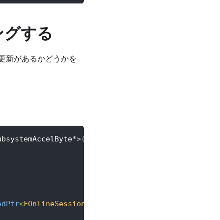
ングする
更新があるかどうかを
ubsystemAccelByte
*
>
(
IOnlineSubsystem
::
Get
(
ACCELBYT
edPtr
<
FOnlineSessionV2AccelByte
>
(
AccelByteOSS
->
Get