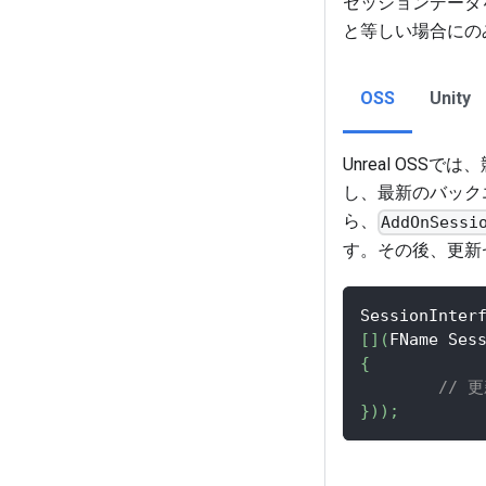
セッションデータ
と等しい場合にの
OSS
Unity
Unreal OS
し、最新のバック
ら、
AddOnSessi
す。その後、更新
SessionInter
[
]
(
FName Ses
{
// 
}
)
)
;