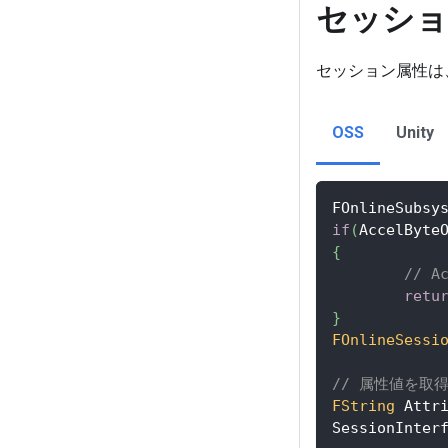
セッショ
セッション属性は
OSS
Unity
FOnlineSubsy
if
(
AccelByte
{
// 
retu
}
FOnlineSessi
// 属性値を取
FString
 Attr
SessionInter