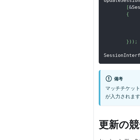
UpdateSessio
[
&
Se
{
}
)
)
;
SessionInter
備考
マッチチケッ
が入力されま
更新の競