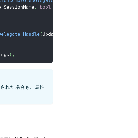
sionCompleteDelegate_Handle
(
FOnUpdateSessionComple
e SessionName
,
bool
 bWasSuccessful
)
Delegate_Handle
(
UpdateSessionCompleteHandle
)
;
ings
)
;
成された場合も、属性