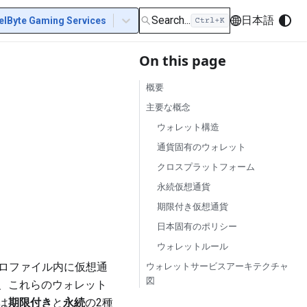
Search...
日本語
elByte Gaming Services
On this page
概要
主要な概念
ウォレット構造
通貨固有のウォレット
クロスプラットフォーム
永続仮想通貨
期限付き仮想通貨
日本固有のポリシー
ウォレットルール
ゲームプロファイル内に仮想通
ウォレットサービスアーキテクチャ
図
、これらのウォレット
は
期限付き
と
永続
の2種