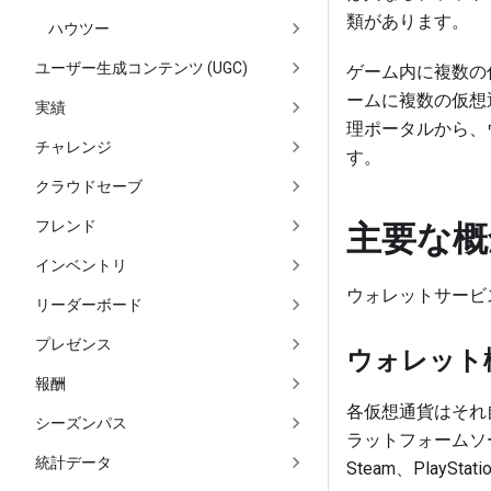
類があります。
ハウツー
ユーザー生成コンテンツ (UGC)
ゲーム内に複数の
ームに複数の仮想
実績
理ポータルから、
チャレンジ
す。
クラウドセーブ
主要な概
フレンド
インベントリ
ウォレットサービ
リーダーボード
プレゼンス
ウォレット
報酬
各仮想通貨はそれ
シーズンパス
ラットフォームソ
統計データ
Steam、PlaySt