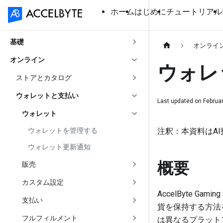
ホーム
はじめに
チュートリアル
基礎
オンライ
オンライン
ウォレ
ストアとカタログ
ウォレットと支払い
Last updated on
Februar
ウォレット
ウォレットを管理する
注釈：本資料はA
ウォレット更新通知
概要
販売
カスタム設定
AccelByte G
支払い
貨を保持する方法
フルフィルメント
は異なるプラット