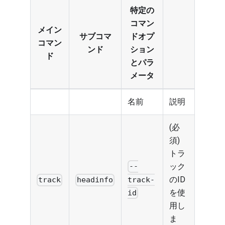
特定の
コマン
メイン
サブコマ
ドオプ
コマン
ンド
ション
ド
とパラ
メータ
名前
説明
(必
須)
トラ
ック
--
のID
track-
track
headinfo
を使
id
用し
ま