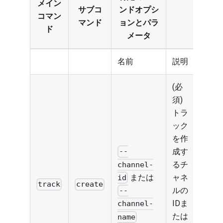
メイン
サブコ
ンドオプシ
コマン
マンド
ョンとパラ
ド
メータ
名前
説明
(必
須)
トラ
ック
を作
成す
--
るチ
channel-
または
ャネ
id
track
create
ルの
--
IDま
channel-
たは
name