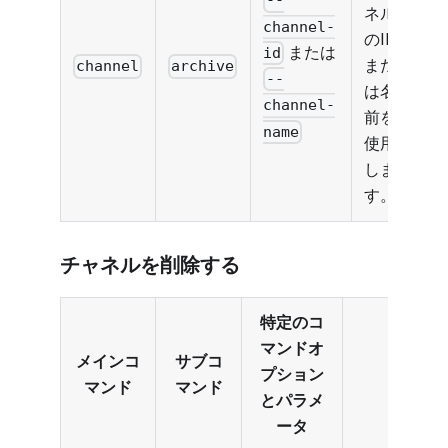
--
ネル
channel-
のID
または
id
また
channel
archive
--
は名
channel-
前を
name
使用
しま
す。
チャネルを削除する
特定のコ
マンドオ
メインコ
サブコ
プション
マンド
マンド
とパラメ
ータ