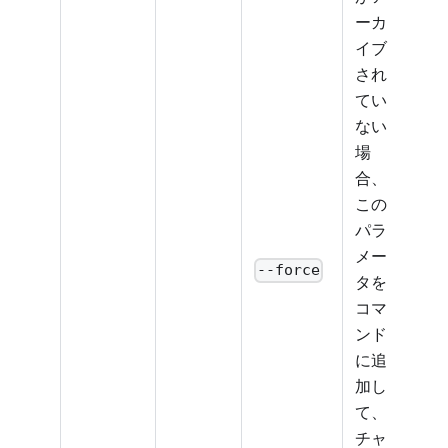
ーカ
イブ
され
てい
ない
場
合、
この
パラ
メー
--force
タを
コマ
ンド
に追
加し
て、
チャ