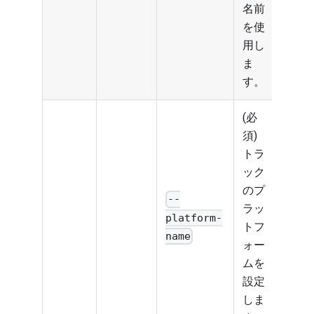
名前
を使
用し
ま
す。
(必
須)
トラ
ック
のプ
--
ラッ
platform-
トフ
name
ォー
ムを
設定
しま