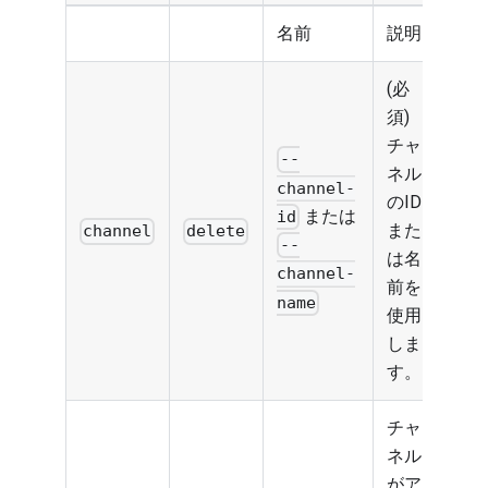
名前
説明
(必
須)
チャ
--
ネル
channel-
のID
または
id
また
channel
delete
--
は名
channel-
前を
name
使用
しま
す。
チャ
ネル
がア