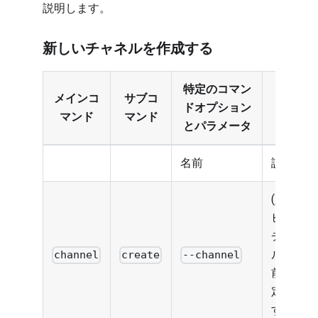
説明します。
新しいチャネルを作成する
特定のコマン
メインコ
サブコ
ドオプション
マンド
マンド
とパラメータ
名前
説明
(必須)
ビルド
チャネ
ルの名
channel
create
--channel
前を設
定しま
す