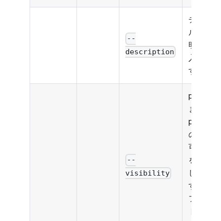
チャネ
ルの説
--
明を挿
description
入しま
す
private
または
public
の間で
可視性
を設定
--
しま
visibility
す。デ
フォル
トは