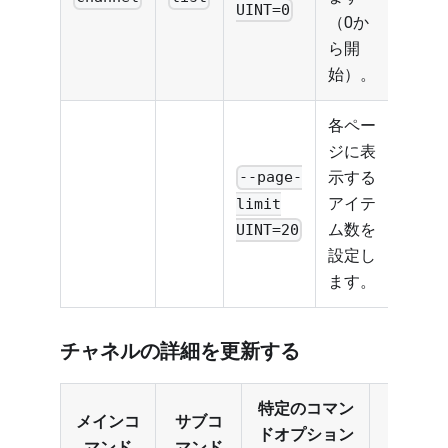
UINT=0
（0か
ら開
始）。
各ペー
ジに表
示する
--page-
アイテ
limit
ム数を
UINT=20
設定し
ます。
チャネルの詳細を更新する
特定のコマン
メインコ
サブコ
ドオプション
マンド
マンド