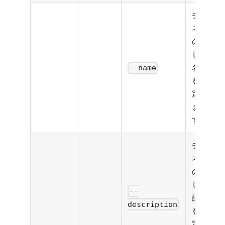
チャ
ネル
の新
しい
名前
--name
を設
定し
ま
す。
チャ
ネル
の新
しい
--
説明
description
を設
定し