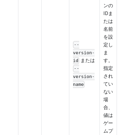
ンの
IDま
たは
名前
を設
定し
--
ま
version-
または
す。
id
指定
--
され
version-
てい
name
ない
場
合、
値は
ゲー
ムプ