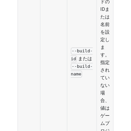
ドの
IDま
たは
名前
を設
定し
ま
--build-
す。
または
id
指定
--build-
され
name
てい
ない
場
合、
値は
ゲー
ムプ
ロジ