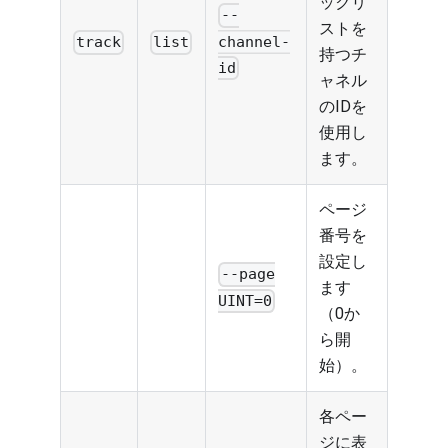
ックリ
--
ストを
channel-
track
list
持つチ
id
ャネル
のIDを
使用し
ます。
ページ
番号を
設定し
--page
ます
UINT=0
（0か
ら開
始）。
各ペー
ジに表