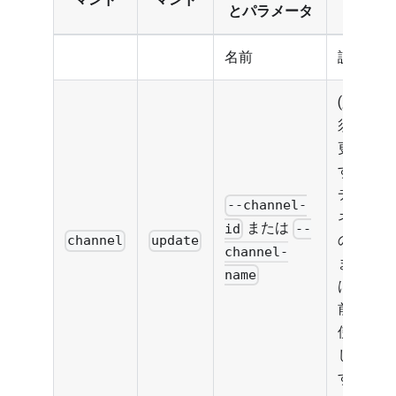
とパラメータ
名前
説明
(必
須)
更新
する
チャ
--channel-
ネル
または
id
--
のID
channel
update
channel-
また
name
は名
前を
使用
しま
す。