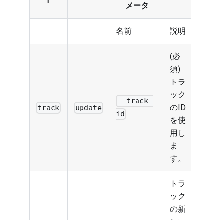
メータ
名前
説明
(必
須)
トラ
ック
--track-
のID
track
update
id
を使
用し
ま
す。
トラ
ック
の新