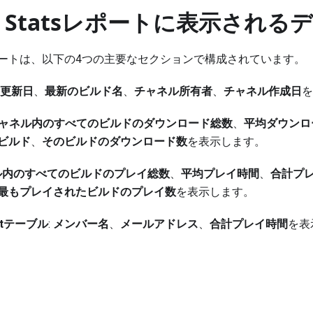
el Statsレポートに表示される
tatsレポートは、以下の4つの主要なセクションで構成されています。
更新日
、
最新のビルド名
、
チャネル所有者
、
チャネル作成日
を
ャネル内のすべてのビルドのダウンロード総数
、
平均ダウンロ
ビルド
、
そのビルドのダウンロード数
を表示します。
ル内のすべてのビルドのプレイ総数
、
平均プレイ時間
、
合計プ
最もプレイされたビルドのプレイ数
を表示します。
istテーブル
:
メンバー名
、
メールアドレス
、
合計プレイ時間
を表