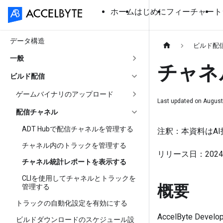
ホーム
はじめに
フィーチャー
ト
データ構造
ビルド配
一般
チャネ
ビルド配信
ゲームバイナリのアップロード
Last updated on
August
配信チャネル
ADT Hubで配信チャネルを管理する
注釈：本資料はA
チャネル内のトラックを管理する
リリース日：2024
チャネル統計レポートを表示する
CLIを使用してチャネルとトラックを
概要
管理する
トラックの自動化設定を有効にする
AccelByte D
ビルドダウンロードのスケジュール設