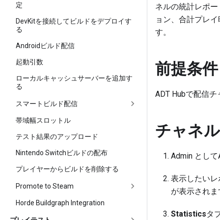
定
ネルの統計レポー
ョン、合計プレイ
DevKitを接続してビルドをデプロイす
る
す。
Androidビルド配信
前提条件
起動引数
ローカルキャッシュサーバーを追加す
る
ADT Hubで配信
スマートビルド配信
帯域幅スロットル
チャネル
テスト結果のアップロード
Nintendo Switchビルドの配布
Admin とし
プレイヤーからビルドを削除する
表示したいレ
Promote to Steam
が表示されま
Horde Buildgraph Integration
Statistics
タ
プレイテスト