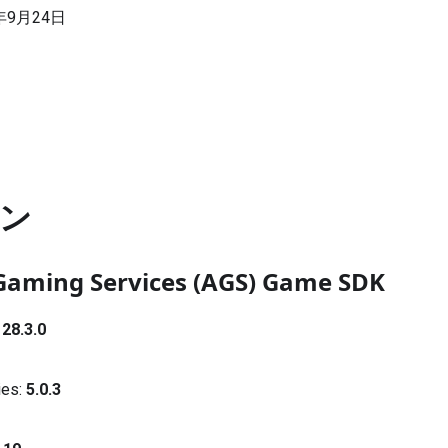
年9月24日
ン
Gaming Services (AGS) Game SDK
:
28.3.0
ies:
5.0.3