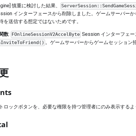
l Engine] 慎重に検討した結果、
ServerSession::SendGameSess
の Session インターフェースから削除しました。ゲームサーバ
待を送信する想定ではないためです。
関数
:
Session インターフェ
FOnlineSessionV2AccelByte
。ゲームサーバーからゲームセッション
nInviteToFriend()
更
nts
トロックボタンを、必要な権限を持つ管理者にのみ表示するよ
al