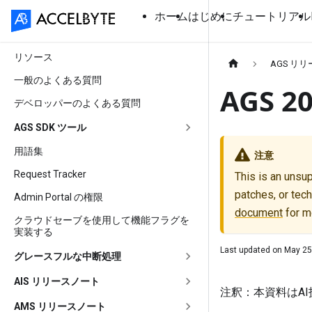
ホーム
はじめに
チュートリアル
リソース
AGS リ
一般のよくある質問
AGS 
デベロッパーのよくある質問
AGS SDK ツール
用語集
注意
Request Tracker
This is an unsu
patches, or tech
Admin Portal の権限
document
for m
クラウドセーブを使用して機能フラグを
実装する
Last updated on
May 25
グレースフルな中断処理
AIS リリースノート
注釈：本資料はA
AMS リリースノート