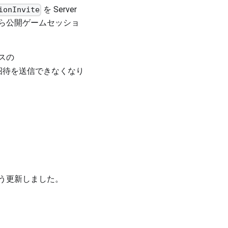
を Server
ionInvite
ーから公開ゲームセッショ
ースの
招待を送信できなくなり
う更新しました。