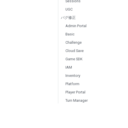
Sessions
UGC
バグ修正
Admin Portal
Basic
Challenge
Cloud Save
Game SDK
IAM
Inventory
Platform
Player Portal
Turn Manager