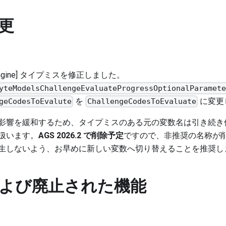
更
l Engine] タイプミスを修正しました。
yteModelsChallengeEvaluateProgressOptionalParamet
を
に変更
geCodesToEvalute
ChallengeCodesToEvaluate
影響を緩和するため、タイプミスのある元の変数名は引き続き
扱います。
AGS 2026.2 で削除予定
ですので、非推奨の名称が
生しないよう、お早めに新しい変数へ切り替えることを推奨し
よび廃止された機能