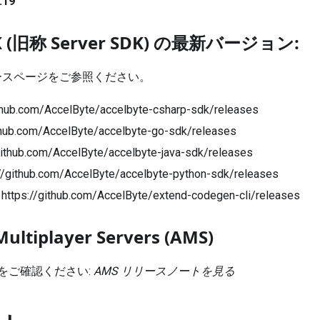
.19
DK (旧称 Server SDK) の最新バージョン:
リリースページをご参照ください。
ithub.com/AccelByte/accelbyte-csharp-sdk/releases
ithub.com/AccelByte/accelbyte-go-sdk/releases
github.com/AccelByte/accelbyte-java-sdk/releases
://github.com/AccelByte/accelbyte-python-sdk/releases
:
https://github.com/AccelByte/extend-codegen-cli/releases
Multiplayer Servers (AMS)
をご確認ください:
AMS リリースノートを見る