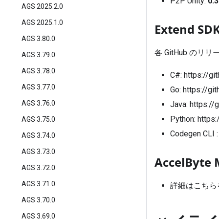
P2P Unity:
0.3
AGS 2025.2.0
AGS 2025.1.0
Extend S
AGS 3.80.0
各 GitHub の
AGS 3.79.0
AGS 3.78.0
C#:
https://g
AGS 3.77.0
Go:
https://g
AGS 3.76.0
Java:
https://
Python:
https
AGS 3.75.0
Codegen CLI 
AGS 3.74.0
AGS 3.73.0
AccelByte 
AGS 3.72.0
AGS 3.71.0
詳細はこちら
AGS 3.70.0
AGS 3.69.0